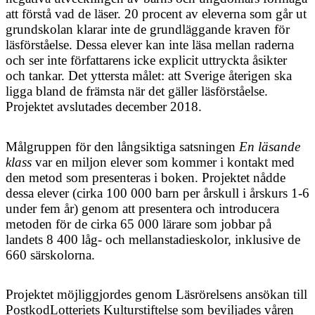
att förstå vad de läser. 20 procent av eleverna som går ut
grundskolan klarar inte de grundläggande kraven för
läsförståelse. Dessa elever kan inte läsa mellan raderna
och ser inte författarens icke explicit uttryckta åsikter
och tankar. Det yttersta målet: att Sverige återigen ska
ligga bland de främsta när det gäller läsförståelse.
Projektet avslutades december 2018.
Målgruppen för den långsiktiga satsningen
En läsande
klass
var en miljon elever som kommer i kontakt med
den metod som presenteras i boken. Projektet nådde
dessa elever (cirka 100 000 barn per årskull i årskurs 1-6
under fem år) genom att presentera och introducera
metoden för de cirka 65 000 lärare som jobbar på
landets 8 400 låg- och mellanstadieskolor, inklusive de
660 särskolorna.
Projektet möjliggjordes genom Läsrörelsens ansökan till
PostkodLotteriets Kulturstiftelse som beviljades våren