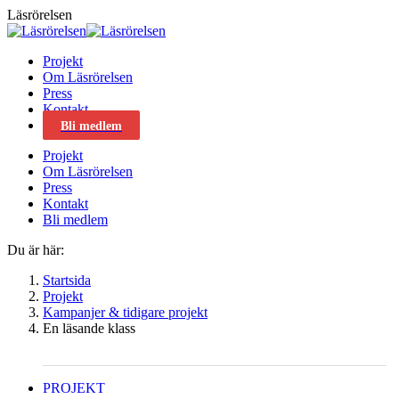
Skip
Läsrörelsen
to
content
Projekt
Om Läsrörelsen
Press
Kontakt
Bli medlem
Projekt
Om Läsrörelsen
Press
Kontakt
Bli medlem
Du är här:
Startsida
Projekt
Kampanjer & tidigare projekt
En läsande klass
PROJEKT