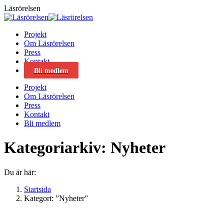
Skip
Läsrörelsen
to
content
Projekt
Om Läsrörelsen
Press
Kontakt
Bli medlem
Projekt
Om Läsrörelsen
Press
Kontakt
Bli medlem
Kategoriarkiv:
Nyheter
Du är här:
Startsida
Kategori: ”Nyheter”