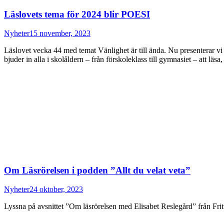
Läslovets tema för 2024 blir POESI
Nyheter
15 november, 2023
Läslovet vecka 44 med temat Vänlighet är till ända. Nu presenterar v
bjuder in alla i skolåldern – från förskoleklass till gymnasiet – att läsa
Om Läsrörelsen i podden ”Allt du velat veta”
Nyheter
24 oktober, 2023
Lyssna på avsnittet ”Om läsrörelsen med Elisabet Reslegård” från Fritt