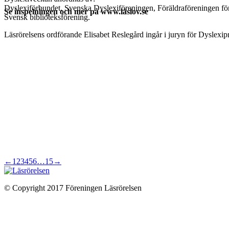
Dyslexiförbundet, Svenska Dyslexiföreningen, Föräldraföreningen för
Se inspelningen och mer på www.läslov.se
Svensk biblioteksförening.
Läsrörelsens ordförande Elisabet Reslegård ingår i juryn för Dyslexipr
←
1
2
3
4
5
6
…
15
→
© Copyright 2017 Föreningen Läsrörelsen
t
T