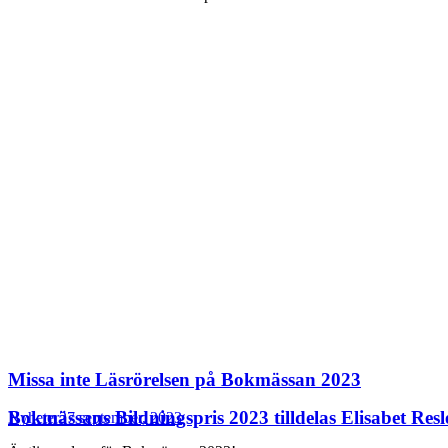
Missa inte Läsrörelsen på Bokmässan 2023
Bokmässans Bildningspris 2023 tilldelas Elisabet Res
Nyheter
27 september, 2023