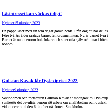
Läsintresset kan väckas tidigt!
Nyheter
15 oktober, 2023
En pappa läser med sin fem dagar gamla bebis. Från dag ett har de läst
Före två års ålder pratade barnet femordsmeningar. Nu är barnet fyra å
Barnet är nu en enorm bokslukare och sitter ofta själv och tittar i böck
honom.
Gulistan Kavak får Dyslexipriset 2023
Nyheter
9 oktober, 2023
Socionomen och författaren Gulistan Kavak är mottagare av Dyslexipris
synliggör det osynliga genom sitt arbete om analfabetism och dyslexi. P
vid en ceremoni den 6 oktober på slottet i Stockholm.