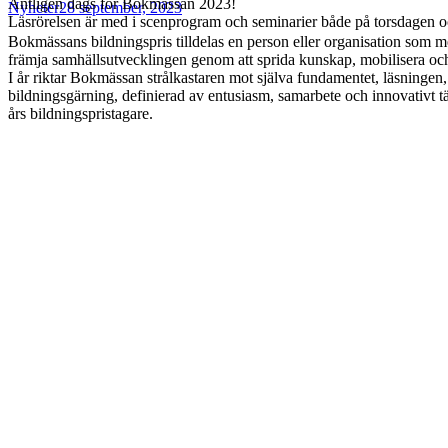
Äntligen dags för Bokmässan 2023!
Nyheter
28 september, 2023
Läsrörelsen är med i scenprogram och seminarier både på torsdagen o
Bokmässans bildningspris tilldelas en person eller organisation som m
främja samhällsutvecklingen genom att sprida kunskap, mobilisera och 
I år riktar Bokmässan strålkastaren mot själva fundamentet, läsninge
bildningsgärning, definierad av entusiasm, samarbete och innovativt 
års bildningspristagare.