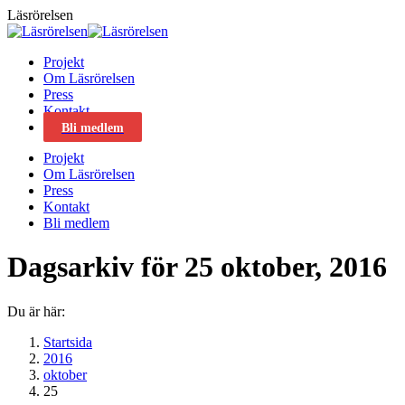
Skip
Läsrörelsen
to
content
Projekt
Om Läsrörelsen
Press
Kontakt
Bli medlem
Projekt
Om Läsrörelsen
Press
Kontakt
Bli medlem
Dagsarkiv för
25 oktober, 2016
Du är här:
Startsida
2016
oktober
25