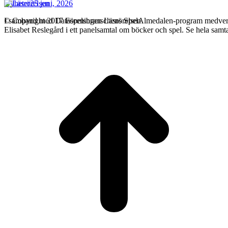
Nyheter
25 juni, 2026
© Copyright 2017 Föreningen Läsrörelsen
I samband med Dataspelsbranschens SpelAlmedalen-program medverk
Elisabet Reslegård i ett panelsamtal om böcker och spel. Se hela samta
t
T