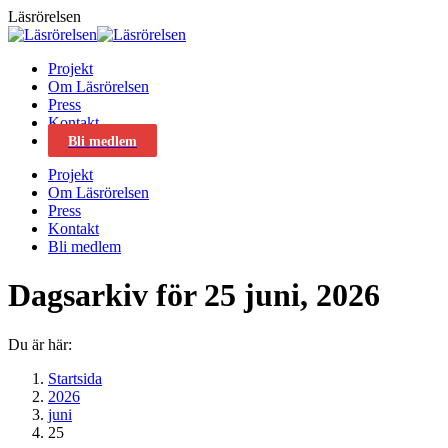
Skip
Läsrörelsen
to
content
Projekt
Om Läsrörelsen
Press
Kontakt
Bli medlem
Projekt
Om Läsrörelsen
Press
Kontakt
Bli medlem
Dagsarkiv för
25 juni, 2026
Du är här:
Startsida
2026
juni
25