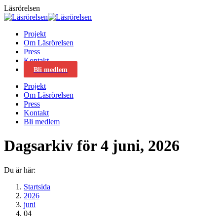
Skip
Läsrörelsen
to
content
Projekt
Om Läsrörelsen
Press
Kontakt
Bli medlem
Projekt
Om Läsrörelsen
Press
Kontakt
Bli medlem
Dagsarkiv för
4 juni, 2026
Du är här:
Startsida
2026
juni
04