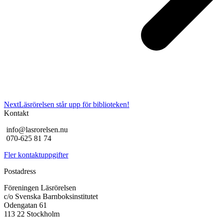
Next
Next
Läsrörelsen står upp för biblioteken!
post:
Kontakt
info@lasrorelsen.nu
070-625 81 74
Fler kontaktuppgifter
Postadress
Föreningen Läsrörelsen
c/o Svenska Barnboksinstitutet
Odengatan 61
113 22 Stockholm