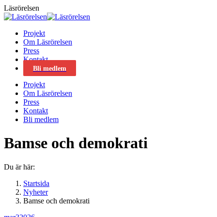
Skip
Läsrörelsen
to
content
Projekt
Om Läsrörelsen
Press
Kontakt
Bli medlem
Projekt
Om Läsrörelsen
Press
Kontakt
Bli medlem
Bamse och demokrati
Du är här:
Startsida
Nyheter
Bamse och demokrati