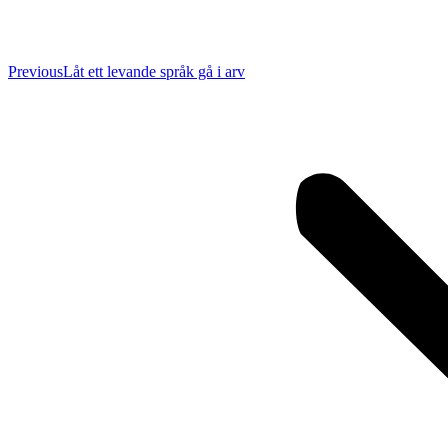
Previous
Previous
Låt ett levande språk gå i arv
post: