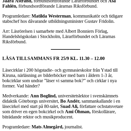
Jaara Åstrand,
förbundsordförande Lärarförbundet och
Åsa
Fahlén,
förbundsordförande Lärarnas Riksförbund.
Programledare:
Matilda Westerman
, kommunikatör och tidigare
stabschef hos dåvarande utbildningsminister Gustav Fridolin.
Arr: Läsrörelsen i samarbete med Albert Bonniers Förlag,
Handelshögskolan i Stockholm, Lärarförbundet och Lärarnas
Riksförbund.
LÄSA TILLSAMMANS
FR 25/9 KL. 11.30 – 12.00
Läsecirklar i 200 högstadie- och gymnasieskolor från Ystad till
Kiruna, närläsning av bilderböcker med barn i åldern 1-3 år,
bokcirklar som undrar ”läser vi samma bok?” och cirklar i nya
former. Vad händer?
Medverkande:
Ann Boglind,
universitetslektor i svenskämnets
didaktik Göteborgs universitet,
Bo Andér,
sammankallande i en
läsecirkel med start på 80-talet,
Suad Ali,
författare ochstatsvetare
som driver en egen bokcirkel och
Ami Öhman,
förskollärare,
biträdande rektor och musikproducent.
Programledare:
Mats Almegård,
journalist.