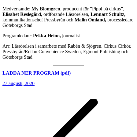
Medverkande:
My Blomgren
, producent för ”Pippi på cirkus”,
Elisabet Reslegård,
ordförande Läsrörelsen,
Lennart Schultz,
kommunikationschef Pressbyrån och
Malin Omland,
processledare
Göteborgs Stad.
Programledare:
Pekka Heino,
journalist.
Arr: Läsrörelsen i samarbete med Rabén & Sjögren, Cirkus Cirkör,
Pressbyrån/Reitan Convenience Sweden, Egmont Publishing och
Göteborgs Stad.
LADDA NER PROGRAM (pdf)
27 augusti, 2020
Post
navigation