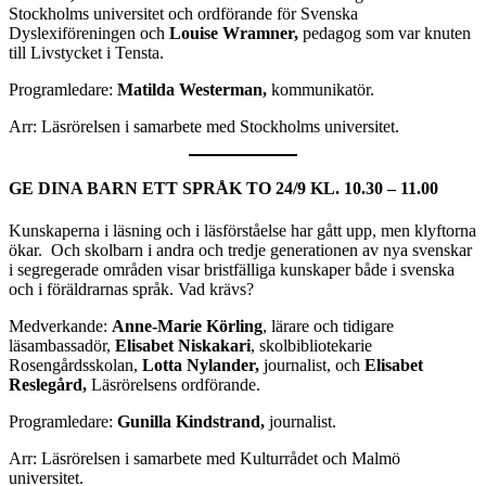
Stockholms universitet och ordförande för Svenska
Dyslexiföreningen och
Louise Wramner,
pedagog som var knuten
till Livstycket i Tensta.
Programledare:
Matilda Westerman,
kommunikatör.
Arr: Läsrörelsen i samarbete med Stockholms universitet.
GE DINA BARN ETT SPRÅK
TO 24/9 KL. 10.30 – 11.00
Kunskaperna i läsning och i läsförståelse har gått upp, men klyftorna
ökar. Och skolbarn i andra och tredje generationen av nya svenskar
i segregerade områden visar bristfälliga kunskaper både i svenska
och i föräldrarnas språk. Vad krävs?
Medverkande:
Anne-Marie Körling
, lärare och tidigare
läsambassadör,
Elisabet Niskakari
, skolbibliotekarie
Rosengårdsskolan,
Lotta Nylander,
journalist, och
Elisabet
Reslegård,
Läsrörelsens ordförande.
Programledare:
Gunilla Kindstrand,
journalist.
Arr: Läsrörelsen i samarbete med Kulturrådet och Malmö
universitet.