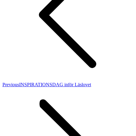
Previous
Previous
INSPIRATIONSDAG inför Läslovet
post: