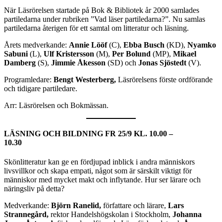
När Läsrörelsen startade på Bok & Bibliotek år 2000 samlades
partiledarna under rubriken ”Vad läser partiledarna?”. Nu samlas
partiledarna återigen för ett samtal om litteratur och läsning.
Årets medverkande:
Annie Lööf
(C),
Ebba Busch
(KD),
Nyamko
Sabuni
(L),
Ulf Kristersson
(M),
Per Bolund
(MP),
Mikael
Damberg
(S),
Jimmie Åkesson
(SD) och
Jonas Sjöstedt
(V).
Programledare:
Bengt Westerberg,
Läsrörelsens förste ordförande
och tidigare partiledare.
Arr: Läsrörelsen och Bokmässan.
LÄSNING OCH BILDNING
FR 25/9 KL. 10.00 –
10.30
Skönlitteratur kan ge en fördjupad inblick i andra människors
livsvillkor och skapa empati, något som är särskilt viktigt för
människor med mycket makt och inflytande. Hur ser lärare och
näringsliv på detta?
Medverkande:
Björn Ranelid,
författare och lärare,
Lars
Strannegård,
rektor Handelshögskolan i Stockholm,
Johanna