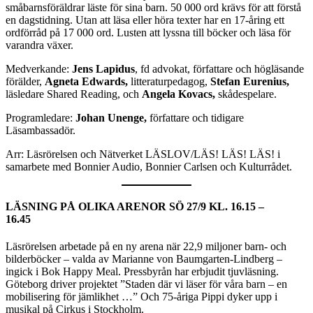
småbarnsföräldrar läste för sina barn. 50 000 ord krävs för att förstå
en dagstidning. Utan att läsa eller höra texter har en 17-åring ett
ordförråd på 17 000 ord. Lusten att lyssna till böcker och läsa för
varandra växer.
Medverkande:
Jens Lapidus
, fd advokat, författare och högläsande
förälder,
Agneta Edwards,
litteraturpedagog,
Stefan Eurenius,
läsledare Shared Reading, och
Angela Kovacs,
skådespelare.
Programledare:
Johan Unenge,
författare och tidigare
Läsambassadör.
Arr: Läsrörelsen och Nätverket LÄSLOV/LÄS! LÄS! LÄS! i
samarbete med Bonnier Audio, Bonnier Carlsen och Kulturrådet.
LÄSNING PÅ OLIKA ARENOR
SÖ 27/9 KL. 16.15 –
16.45
Läsrörelsen arbetade på en ny arena när 22,9 miljoner barn- och
bilderböcker – valda av Marianne von Baumgarten-Lindberg –
ingick i Bok Happy Meal. Pressbyrån har erbjudit tjuvläsning.
Göteborg driver projektet ”Staden där vi läser för våra barn – en
mobilisering för jämlikhet …” Och 75-åriga Pippi dyker upp i
musikal på Cirkus i Stockholm.