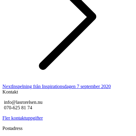
Next
Next
Inspelning från Inspirationsdagen 7 september 2020
post:
Kontakt
info@lasrorelsen.nu
070-625 81 74
Fler kontaktuppgifter
Postadress