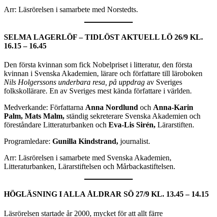
Arr: Läsrörelsen i samarbete med Norstedts.
SELMA LAGERLÖF – TIDLÖST AKTUELL
LÖ 26/9 KL.
16.15 – 16.45
Den första kvinnan som fick Nobelpriset i litteratur, den första
kvinnan i Svenska Akademien, lärare och författare till läroboken
Nils Holgerssons underbara resa, på uppdrag
av Sveriges
folkskollärare. En av Sveriges mest kända författare i världen.
Medverkande: Författarna
Anna Nordlund
och
Anna-Karin
Palm,
Mats Malm,
ständig sekreterare Svenska Akademien och
föreståndare Litteraturbanken och
Eva-Lis Sirén,
Lärarstiften.
Programledare:
Gunilla Kindstrand,
journalist.
Arr: Läsrörelsen i samarbete med Svenska Akademien,
Litteraturbanken, Lärarstiftelsen och Mårbackastiftelsen.
HÖGLÄSNING I ALLA ÅLDRAR
SÖ 27/9 KL. 13.45 – 14.15
Läsrörelsen startade år 2000, mycket för att allt färre