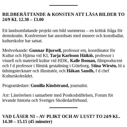
BILDBERÄTTANDE & KONSTEN ATT LÄSA BILDER
TO
24/9 KL 12.30 – 13.00
Ett landsomfattande projekt om bild summeras – en kritisk fråga för
demokratin. Konferenser har anordnats med museer och konsthallar,
kulturskolor har satsat.
Medverkande:
Gunnar Bjursell,
professor em, koordinator för
Kultur och Hjärna vid KI,
Tarja Karlsson
Häikiö,
professor i
visuell och materiell kultur vid HDK,
Kalle Boman,
filmproducent
och f d professor i filmisk gestaltning i Göteborg,
Stina Wirsén,
bl a
tidningstecknare och illustratör, och
Håkan Sandh,
f d chef
Kulturskolerådet.
Programledare:
Gunilla Kindstrand,
journalist.
Arr: Läsrörelsen i samarbete med Postkodstiftelsen, Forum för
levande historia och Sveriges Skolledarförbund.
VAD LÄSER NI – AV PLIKT OCH AV LUST?
TO 24/9 KL.
14.30 – 15.15
(45 minuter)