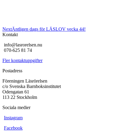
Next
Next
Äntligen dags för LÄSLOV vecka 44!
post:
Kontakt
info@lasrorelsen.nu
070-625 81 74
Fler kontaktuppgifter
Postadress
Föreningen Läsrörelsen
c/o Svenska Barnboksinstitutet
Odengatan 61
113 22 Stockholm
Sociala medier
Instagram
Facebook