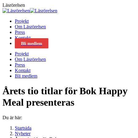
Skip
Läsrörelsen
to
content
Projekt
Om Läsrörelsen
Press
Kontakt
Bli medlem
Projekt
Om Läsrörelsen
Press
Kontakt
Bli medlem
Årets tio titlar för Bok Happy
Meal presenteras
Du är här:
Startsida
Nyheter