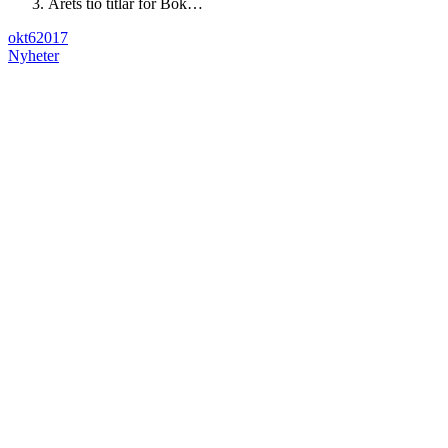
Årets tio titlar för Bok…
okt
6
2017
Nyheter